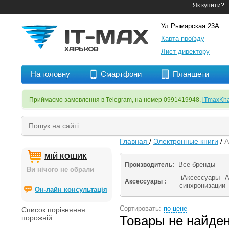
Як купити?
Ул.Рымарская 23А
Карта проїзду
Лист директору
На головну
Смартфони
Планшети
Приймаємо замовлення в Telegram, на номер 0991419948,
iTmaxKha
Главная
/
Электронные книги
/
A
МІЙ КОШИК
Все бренды
Производитель:
Ви нічого не обрали
iАксессуары
А
Аксессуары :
синхронизации
Он-лайн консультація
Сортировать:
по цене
Список порівняння
Товары не найде
порожній