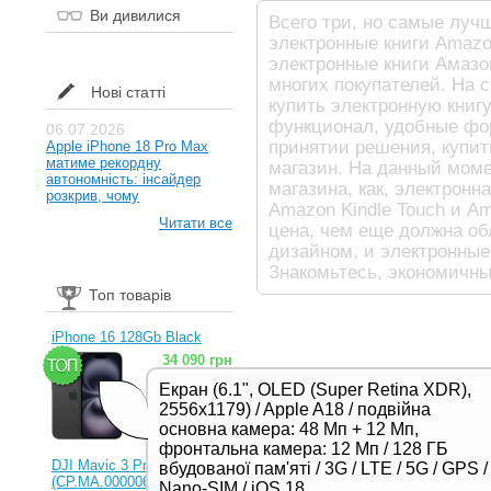
Ви дивилися
Всего три, но самые луч
электронные книги Amazo
электронные книги Амазо
многих покупателей. На 
Нові статті
купить электронную книг
функционал, удобные фор
06.07.2026
принятии решения, купит
Apple iPhone 18 Pro Max
матиме рекордну
магазин. На данный моме
автономність: інсайдер
магазина, как, электронн
розкрив, чому
Amazon Kindle Touch и Am
Читати все
цена, чем еще должна об
дизайном, и электронные
Знакомьтесь, экономичны
Топ товарів
iPhone 16 128Gb Black
34 090 грн
Екран (6.1", OLED (Super Retina XDR),
2556x1179) / Apple A18 / подвійна
основна камера: 48 Мп + 12 Мп,
фронтальна камера: 12 Мп / 128 ГБ
DJI Mavic 3 Pro (RC)
вбудованої пам'яті / 3G / LTE / 5G / GPS /
(CP.MA.00000654.01,
Nano-SIM / iOS 18