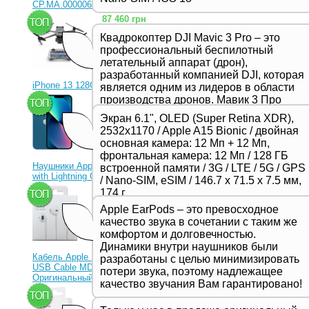
CP.MA.00000656.01)
87 460 грн
Квадрокоптер DJI Mavic 3 Pro – это
профессиональный беспилотный
летательный аппарат (дрон),
разработанный компанией DJI, которая
iPhone 13 128Gb Blue
является одним из лидеров в области
производства дронов. Мавик 3 Про
23 330 грн
представляет собой новейшую модель
Экран 6.1", OLED (Super Retina XDR),
в серии Mavic и отличается высоким
2532x1170 / Apple A15 Bionic / двойная
качеством съемки, продвинутыми
основная камера: 12 Мп + 12 Мп,
функциями и улучшенной
фронтальная камера: 12 Мп / 128 ГБ
производительностью,
Наушники Apple EarPods
встроенной памяти / 3G / LTE / 5G / GPS
предназначенной для
with Lightning Connector
/ Nano-SIM, eSIM / 146.7 х 71.5 х 7.5 мм,
профессиональных фотографов и
1 350 грн
174 г
видеооператоров.
Apple EarPods – это превосходное
качество звука в сочетании с таким же
комфортом и долговечностью.
Динамики внутри наушников были
Кабель Apple Lightning to
разработаны с целью минимизировать
USB Cable MD818ZM
потери звука, поэтому надлежащее
Оригинальный!
качество звучания Вам гарантировано!
630 грн