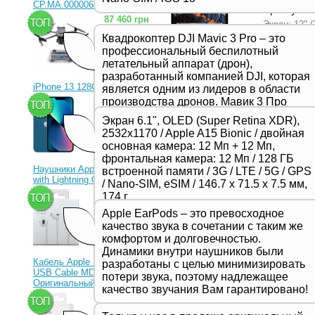
CP.MA.00000656.01)
Артикул: 
87 460 грн
Экран: 12" (
ГГц) / ОЗУ: 
Квадрокоптер DJI Mavic 3 Pro – это
Graphics 51
профессиональный беспилотный
Подробнее
летательный аппарат (дрон),
разработанный компанией DJI, которая
iPhone 13 128Gb Blue
является одним из лидеров в области
производства дронов. Мавик 3 Про
23 330 грн
представляет собой новейшую модель
iPhone 13
Экран 6.1", OLED (Super Retina XDR),
в серии Mavic и отличается высоким
2532x1170 / Apple A15 Bionic / двойная
Артикул: 
качеством съемки, продвинутыми
основная камера: 12 Мп + 12 Мп,
Экран 6.1",
функциями и улучшенной
фронтальная камера: 12 Мп / 128 ГБ
/ двойная о
производительностью,
Наушники Apple EarPods
встроенной памяти / 3G / LTE / 5G / GPS
12 Мп / 128
предназначенной для
with Lightning Connector
SIM, eSIM / 
/ Nano-SIM, eSIM / 146.7 х 71.5 х 7.5 мм,
профессиональных фотографов и
Подробнее
1 350 грн
174 г
видеооператоров.
Apple EarPods – это превосходное
качество звука в сочетании с таким же
комфортом и долговечностью.
Динамики внутри наушников были
iPhone 13
Кабель Apple Lightning to
разработаны с целью минимизировать
Артикул: 
USB Cable MD818ZM
потери звука, поэтому надлежащее
Оригинальный!
Экран 6.1",
качество звучания Вам гарантировано!
630 грн
/ двойная о
12 Мп / 128