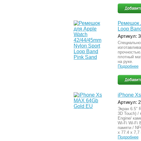
Ремешок д
Loop Band
Артикул: 
Специально
изготавлив
прочностью
плотный ма
на руке.
Подробнее
iPhone X
Артикул: 
Экран 6.5" 
3D Touch) /
Engine/ кам
Wi-Fi Wi-Fi
памяти / NF
x 77.4 x 7,7
Подробнее