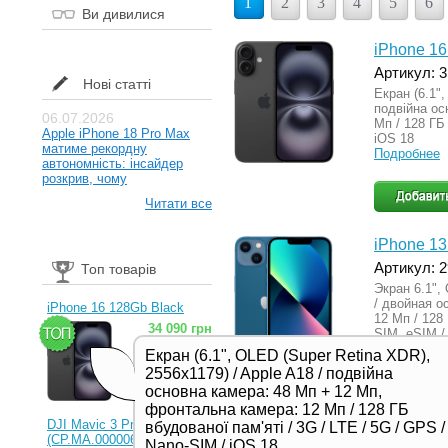
1
2
3
4
5
6
Ви дивилися
iPhone 16
Артикул: 
Нові статті
Екран (6.1",
подвійна ос
06.07.2026
Мп / 128 ГБ 
Apple iPhone 18 Pro Max
iOS 18
матиме рекордну
Подробнее
автономність: інсайдер
розкрив, чому
Читати все
iPhone 13
Артикул: 
Топ товарів
Экран 6.1",
/ двойная о
iPhone 16 128Gb Black
12 Мп / 128
34 090 грн
SIM, eSIM / 
Подробнее
Екран (6.1", OLED (Super Retina XDR),
2556x1179) / Apple A18 / подвійна
основна камера: 48 Мп + 12 Мп,
фронтальна камера: 12 Мп / 128 ГБ
DJI Mavic 3 Pro (RC)
вбудованої пам'яті / 3G / LTE / 5G / GPS /
MacBook (
(CP.MA.00000654.01,
Nano-SIM / iOS 18