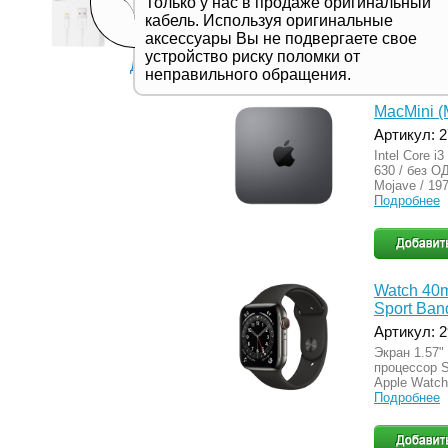
Только у нас в продаже оригинальный
SIM, eSIM / 
кабель. Используя оригинальные
Подробнее
аксессуары Вы не подвергаете свое
устройство риску поломки от
Дивитись все
неправильного обращения.
MacMini 
Артикул: 
Intel Core i
630 / без ОД
Mojave / 19
Подробнее
Watch 40m
Sport Ban
Артикул: 
Экран 1.57
процессор S
Apple Watch
Подробнее