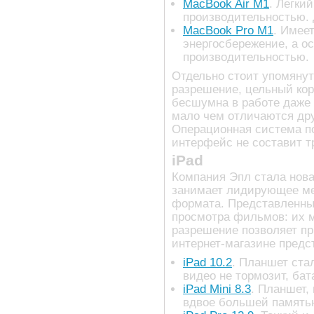
MacBook Air M1
. Легки
производительностью. 
MacBook Pro M1
. Имее
энергосбережение, а ос
производительностью.
Отдельно стоит упомянут
разрешение, цельный кор
бесшумна в работе даже 
мало чем отличаются дру
Операционная система по
интерфейс не составит т
iPad
Компания Эпл стала нова
занимает лидирующее мес
формата. Представленные
просмотра фильмов: их 
разрешение позволяет пр
интернет-магазине пред
iPad 10.2
. Планшет ста
видео не тормозит, ба
iPad Mini 8.3
. Планшет,
вдвое большей память