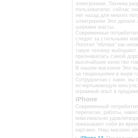
электроники. Техника ра
пользователю: сейчас лю
лет назад для многих по
электроники Эпл делали 
широкие массы.
Современные потребители
следят за стильными нов
Логотип "яблока" как ник
такую технику выбирают 
признавалась самой дорог
высочайшее качество тов
В нашем магазине Эпл вы
за тенденциями в мире г
Сотрудничая с нами, вы 
исчерпывающую консульт
огромный опыт в продаже
iPhone
Современный потребитель
переписки, работы, нави
максимально удовлетвор
показывают себя во врем
картами. Наш магазин а