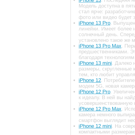
iPhone 13
. Последняя н
Модель доступна в пят
стал ярче: разработчи
фото или видео будет 
iPhone 13 Pro
. Выпущен
линейки. Имеет более 
солнечный день. Спере
установлено такое же 
iPhone 13 Pro Max
. Пер
предшественниками. Эт
благодаря технологиям
iPhone 13 mini
. Далеко
размеры, скругленные к
тем, кто любит управл
iPhone 12
. Потребител
модем 5G, новая камер
iPhone 12 Pro
. Увеличе
к идеалу. В ней вы най
усовершенствованную 
iPhone 12 Pro Max
. Исп
камера немного выпира
смартфон выглядит нес
iPhone 12 mini
. На сов
компактными размерами