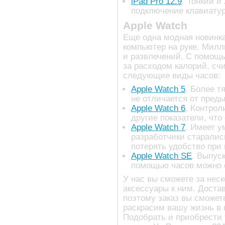
iPad Pro 12.9
. Тонкий и
подключение клавиатур
Apple Watch
Еще одна модная новинка
компьютер на руке. Милл
и развлечений. С помощь
за расходом калорий, сч
следующие виды часов:
Apple Watch 5
. Более т
не отличается от пред
Apple Watch 6
. Контрол
другие показатели, что
Apple Watch 7
. Имеет у
разработчики старалис
потерять удобство при
Apple Watch SE
. Выпус
помощью часов можно о
У нас вы сможете за нес
аксессуары к ним. Доста
поэтому заказ вы сможет
раскрасим вашу жизнь в к
Подобрать и приобрести 