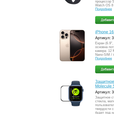
процессор S
Watch OS 8 
Подробнее
iPhone 16
Артикул: 
Екран (6.9",
основна пот
камера: 12 М
Nano-SIM / 
Подробнее
Защитное 
Molecule 
Артикул: 
Защитное ст
стекла, мат
пользовател
твердости 
будет под 