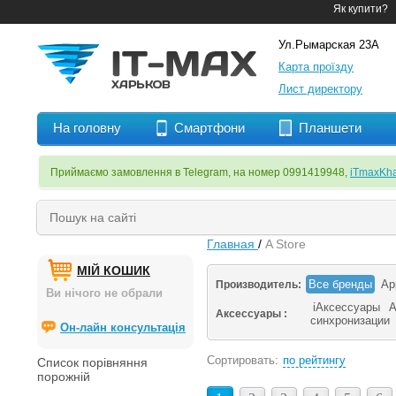
Як купити?
Ул.Рымарская 23А
Карта проїзду
Лист директору
На головну
Смартфони
Планшети
Приймаємо замовлення в Telegram, на номер 0991419948,
iTmaxKha
Главная
/
A Store
МІЙ КОШИК
Все бренды
Ap
Производитель:
Ви нічого не обрали
iАксессуары
А
Аксессуары :
синхронизации
Он-лайн консультація
Сортировать:
по рейтингу
Список порівняння
порожній