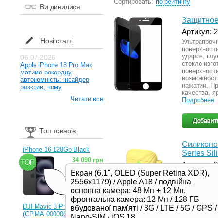
Сортировать:
по рейтингу
Ви дивилися
Защитное 
Артикул: 
Нові статті
Ультрапроч
поверхности
ударов, глу
06.07.2026
стекло изго
Apple iPhone 18 Pro Max
поверхности
матиме рекордну
возможност
автономність: інсайдер
нажатии. Пр
розкрив, чому
качества, я
Читати все
Подробнее
Топ товарів
Силиконов
iPhone 16 128Gb Black
Series Si
34 090 грн
Артикул: 
Екран (6.1", OLED (Super Retina XDR),
Силиконовы
2556x1179) / Apple A18 / подвійна
аксессуара
изделия. П
основна камера: 48 Мп + 12 Мп,
защиту от 
фронтальна камера: 12 Мп / 128 ГБ
рекомендов
DJI Mavic 3 Pro (RC)
вбудованої пам'яті / 3G / LTE / 5G / GPS /
и приятным 
(CP.MA.00000654.01,
Nano-SIM / iOS 18