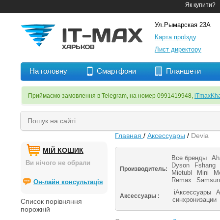
Як купити?
Ул.Рымарская 23А
Карта проїзду
Лист директору
На головну
Смартфони
Планшети
Приймаємо замовлення в Telegram, на номер 0991419948,
iTmaxKha
Главная
/
Аксессуары
/
Devia
МІЙ КОШИК
Все бренды
Ah
Ви нічого не обрали
Dyson
Fshang
Производитель:
Mietubl
Mini
M
Remax
Samsun
Он-лайн консультація
iАксессуары
А
Аксессуары :
синхронизации
Список порівняння
порожній