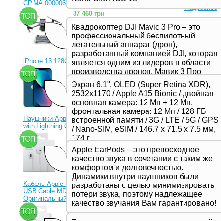
внешний вид
CP.MA.00000656.01)
Подробнее
87 460 грн
Квадрокоптер DJI Mavic 3 Pro – это
профессиональный беспилотный
летательный аппарат (дрон),
Силиконов
разработанный компанией DJI, которая
Series Si
iPhone 13 128Gb Blue
является одним из лидеров в области
производства дронов. Мавик 3 Про
23 330 грн
Артикул: 
представляет собой новейшую модель
Силиконовы
Экран 6.1", OLED (Super Retina XDR),
в серии Mavic и отличается высоким
аксессуара
2532x1170 / Apple A15 Bionic / двойная
качеством съемки, продвинутыми
изделия. П
основная камера: 12 Мп + 12 Мп,
защиту от 
функциями и улучшенной
фронтальная камера: 12 Мп / 128 ГБ
рекомендов
производительностью,
Наушники Apple EarPods
встроенной памяти / 3G / LTE / 5G / GPS
и приятным 
предназначенной для
with Lightning Connector
внешний вид
/ Nano-SIM, eSIM / 146.7 х 71.5 х 7.5 мм,
профессиональных фотографов и
Подробнее
1 350 грн
174 г
видеооператоров.
Apple EarPods – это превосходное
качество звука в сочетании с таким же
комфортом и долговечностью.
Динамики внутри наушников были
Кабель Apple Lightning to
разработаны с целью минимизировать
USB Cable MD818ZM
потери звука, поэтому надлежащее
Оригинальный!
качество звучания Вам гарантировано!
630 грн