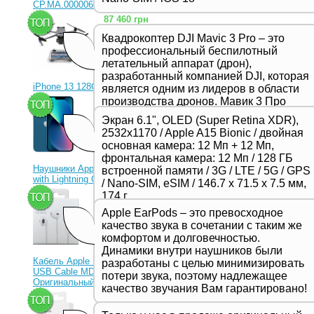
CP.MA.00000656.01)
87 460 грн
Квадрокоптер DJI Mavic 3 Pro – это
профессиональный беспилотный
летательный аппарат (дрон),
разработанный компанией DJI, которая
iPhone 13 128Gb Blue
является одним из лидеров в области
производства дронов. Мавик 3 Про
23 330 грн
представляет собой новейшую модель
Экран 6.1", OLED (Super Retina XDR),
в серии Mavic и отличается высоким
2532x1170 / Apple A15 Bionic / двойная
качеством съемки, продвинутыми
основная камера: 12 Мп + 12 Мп,
функциями и улучшенной
фронтальная камера: 12 Мп / 128 ГБ
производительностью,
Наушники Apple EarPods
встроенной памяти / 3G / LTE / 5G / GPS
предназначенной для
with Lightning Connector
/ Nano-SIM, eSIM / 146.7 х 71.5 х 7.5 мм,
профессиональных фотографов и
1 350 грн
174 г
видеооператоров.
Apple EarPods – это превосходное
качество звука в сочетании с таким же
комфортом и долговечностью.
Динамики внутри наушников были
Кабель Apple Lightning to
разработаны с целью минимизировать
USB Cable MD818ZM
потери звука, поэтому надлежащее
Оригинальный!
качество звучания Вам гарантировано!
630 грн