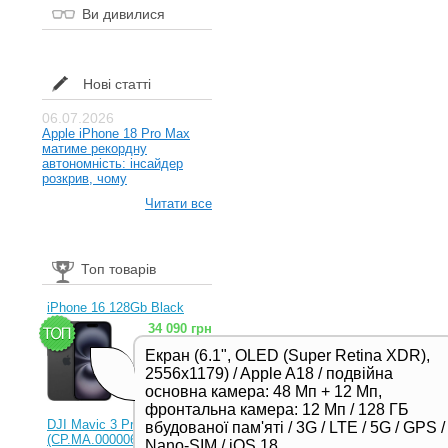
Ви дивилися
Нові статті
06.07.2026
Apple iPhone 18 Pro Max
матиме рекордну
автономність: інсайдер
розкрив, чому
Читати все
Топ товарів
iPhone 16 128Gb Black
34 090 грн
Екран (6.1", OLED (Super Retina XDR),
2556x1179) / Apple A18 / подвійна
основна камера: 48 Мп + 12 Мп,
фронтальна камера: 12 Мп / 128 ГБ
DJI Mavic 3 Pro (RC)
вбудованої пам'яті / 3G / LTE / 5G / GPS /
(CP.MA.00000654.01,
Nano-SIM / iOS 18