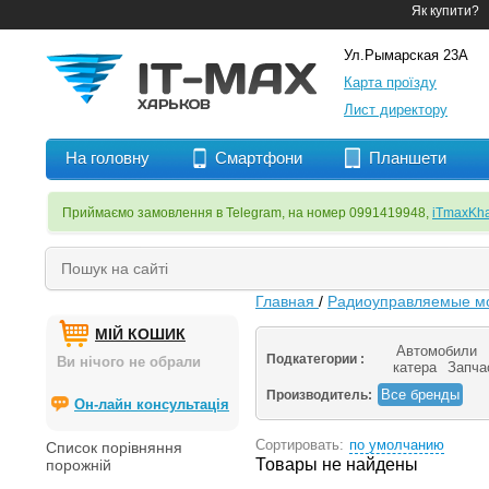
Як купити?
Ул.Рымарская 23А
Карта проїзду
Лист директору
На головну
Смартфони
Планшети
Приймаємо замовлення в Telegram, на номер 0991419948,
iTmaxKha
Главная
/
Радиоуправляемые м
МІЙ КОШИК
Автомобили
Подкатегории :
Ви нічого не обрали
катера
Запча
Все бренды
Производитель:
Он-лайн консультація
Сортировать:
по умолчанию
Список порівняння
Товары не найдены
порожній