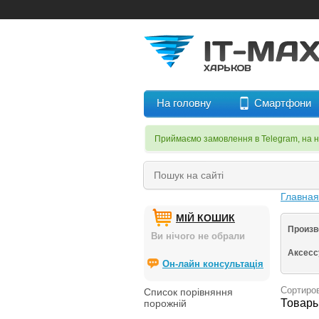
На головну
Смартфони
Приймаємо замовлення в Telegram, на 
Главна
МІЙ КОШИК
Произв
Ви нічого не обрали
Аксес
Он-лайн консультація
Сортиров
Список порівняння
Товары
порожній