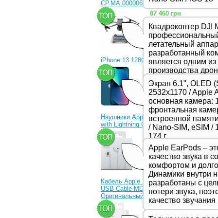
CP.MA.00000656.01)
87 460 грн
Квадрокоптер DJI M
профессиональны
летательный аппара
разработанный ком
iPhone 13 128Gb Blue
является одним из
производства дрон
23 330 грн
представляет соб
Экран 6.1", OLED (
в серии Mavic и о
2532x1170 / Apple 
качеством съемки
основная камера: 1
функциями и улуч
фронтальная камер
производительност
Наушники Apple EarPods
встроенной памяти 
предназначенной 
with Lightning Connector
/ Nano-SIM, eSIM / 1
профессиональных
1 350 грн
174 г
видеооператоров.
Apple EarPods – э
качество звука в с
комфортом и долго
Динамики внутри 
Кабель Apple Lightning to
разработаны с це
USB Cable MD818ZM
потери звука, поэ
Оригинальный!
качество звучания
630 грн