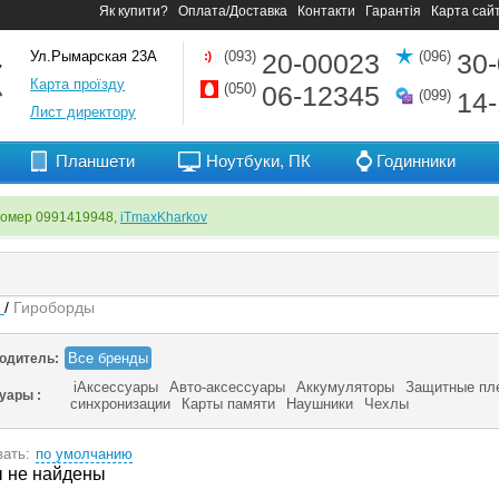
Як купити?
Оплата/Доставка
Контакти
Гарантія
Карта сай
Ул.Рымарская 23А
(093)
20-00023
(096)
30
Карта проїзду
(050)
06-12345
(099)
14
Лист директору
Планшети
Ноутбуки, ПК
Годинники
номер 0991419948,
iTmaxKharkov
я
/
Гироборды
Все бренды
одитель:
iАксессуары
Авто-аксессуары
Аккумуляторы
Защитные пл
суары :
синхронизации
Карты памяти
Наушники
Чехлы
ать:
по умолчанию
 не найдены