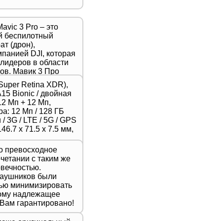
avic 3 Pro – это
й беспилотный
т (дрон),
панией DJI, которая
 лидеров в области
ов. Мавик 3 Про
ой новейшую модель
Super Retina XDR),
тличается высоким
A15 Bionic / двойная
, продвинутыми
2 Мп + 12 Мп,
шенной
а: 12 Мп / 128 ГБ
ью,
/ 3G / LTE / 5G / GPS
для
46.7 х 71.5 х 7.5 мм,
 фотографов и
то превосходное
очетании с таким же
вечностью.
наушников были
лью минимизировать
тому надлежащее
 Вам гарантировано!