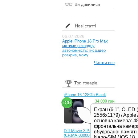
Ви дивилися
Нові статті
06.07.2026
Apple iPhone 18 Pro Max
матиме рекордну
автономність: інсайдер
розкрив, чому
Читати все
Топ товарів
iPhone 16 128Gb Black
34 090 грн
Екран (6.1", OLED 
2556x1179) / Apple 
основна камера: 48
фронтальна камера
DJI Mavic 3 Pro (RC)
вбудованої пам'яті /
(CP.MA.00000654.01,
Nano-SIM / iOS 18