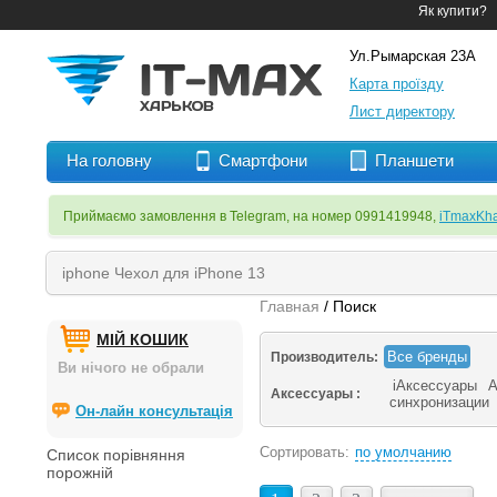
Як купити?
Ул.Рымарская 23А
Карта проїзду
Лист директору
На головну
Смартфони
Планшети
Приймаємо замовлення в Telegram, на номер 0991419948,
iTmaxKha
Главная
/ Поиск
МІЙ КОШИК
Все бренды
Производитель:
Ви нічого не обрали
iАксессуары
А
Аксессуары :
синхронизации
Он-лайн консультація
Сортировать:
по умолчанию
Список порівняння
порожній