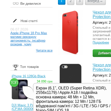
1
2
3
вперед→
Ви дивилися
Чехол для
Protectio
Нові статті
Артикул: 
Стильный и
06.07.2026
загрязнений
Apple iPhone 18 Pro Max
элегантный
матиме рекордну
остаются в
автономність: інсайдер
Подробнее
розкрив, чому
Читати все
Чехол для
Топ товарів
Protectio
Артикул: 
iPhone 16 128Gb Black
Стильный и
34 090 грн
загрязнений
элегантный
Екран (6.1", OLED (Super Retina XDR),
остаются в
2556x1179) / Apple A18 / подвійна
Подробнее
основна камера: 48 Мп + 12 Мп,
фронтальна камера: 12 Мп / 128 ГБ
DJI Mavic 3 Pro (RC)
вбудованої пам'яті / 3G / LTE / 5G / GPS /
(CP.MA.00000654.01,
Nano-SIM / iOS 18