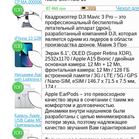
CP.MA.00000656.01)
Чехол для
87 460 грн
Артикул: 
Квадрокоптер DJI Mavic 3 Pro – это
Чехлы точно
профессиональный беспилотный
Чехлы изгот
летательный аппарат (дрон),
чехла, вып
разработанный компанией DJI, которая
iPhone.
iPhone 13 128Gb Blue
является одним из лидеров в области
Подробнее
производства дронов. Мавик 3 Про
23 330 грн
представляет собой новейшую модель
Экран 6.1", OLED (Super Retina XDR),
в серии Mavic и отличается высоким
2532x1170 / Apple A15 Bionic / двойная
качеством съемки, продвинутыми
основная камера: 12 Мп + 12 Мп,
функциями и улучшенной
Чехол для
фронтальная камера: 12 Мп / 128 ГБ
производительностью,
Plum
Наушники Apple EarPods
встроенной памяти / 3G / LTE / 5G / GPS
предназначенной для
with Lightning Connector
/ Nano-SIM, eSIM / 146.7 х 71.5 х 7.5 мм,
Артикул: 
профессиональных фотографов и
1 350 грн
174 г
Идеальный 
видеооператоров.
микрофибры
Apple EarPods – это превосходное
корпус от ц
качество звука в сочетании с таким же
и мягким на
комфортом и долговечностью.
ощущениям 
Динамики внутри наушников были
Подробнее
Кабель Apple Lightning to
разработаны с целью минимизировать
USB Cable MD818ZM
потери звука, поэтому надлежащее
Оригинальный!
качество звучания Вам гарантировано!
630 грн