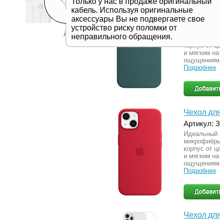
Чехол для
Только у нас в продаже оригинальный
Pine Gree
кабель. Используя оригинальные
аксессуары Вы не подвергаете свое
Артикул: 
устройство риску поломки от
Идеальный 
Дивитись все
неправильного обращения.
микрофибры
корпус от ц
и мягким на
ощущениям 
Подробнее
Чехол для
Артикул: 
Идеальный 
микрофибры
корпус от ц
и мягким на
ощущениям 
Подробнее
Чехол для