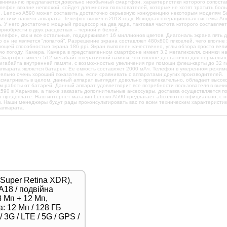
вниманию предлагается довольно необычный смартфон, характеристики которого сопостав
лефон вполне неплохой, сойдет для многих пользователей, которые не хотят тратить боль
. Lenovo A590 может составить достаточно серьезную конкуренцию некоторым моделям S
истики нашего аппарата. Телефон вышел в 2013 году. Исходная операционная система And
. У него достаточно мощный процессор на два ядра, тактовая частота которого составляе
риобрести в двух расцветках – черной и белой.
елефон, как и все остальные, поддерживает 16 миллионов цветов. Диагональ экрана пять 
о он не является “лопатой”. Разрешение экрана составляет 480x800 пикселей, чего вполне
щей способностью экрана 186 ppi. Экран выполнен качественно, углы обзора просто вели
ю погоду. Камера. Камера в представленном смартфоне имеет 3.2 мегапикселя, снимки н
Смартфон имеет 512 мегабайт оперативной памяти, что вполне достаточно для нормально
игабайта внутренней памяти, с возможностью увеличения при помощи флеш-карты до 32 г
ппарата является батарея. Ее емкость составляет 2000 мАч. Телефон в умеренном режиме
ельно очень хороший показатель, если сравнивать с аппаратами других производителей.
ссматривать в целом, данный аппарат выглядит довольно привлекательно, обладает высо
м работы от батарей. Данный аппарат удовлетворит все потребности пользователя в выч
590 в Харькове, а также заказать дополнительные аксессуары, доставка осуществляется п
о предоплате. Наш интернет магазин Lenovo A590 предлагает абсолютно официально, с н
. Наши менеджеры будут рады проконсультировать вас по всем техническим характеристи
аппарата.
(Super Retina XDR),
A18 / подвійна
 Мп + 12 Мп,
: 12 Мп / 128 ГБ
 3G / LTE / 5G / GPS /