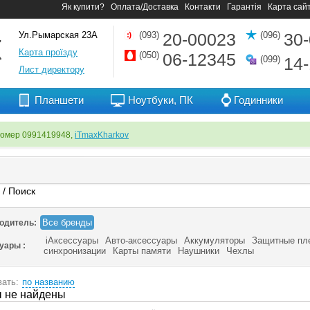
Як купити?
Оплата/Доставка
Контакти
Гарантія
Карта сай
Ул.Рымарская 23А
(093)
20-00023
(096)
30
Карта проїзду
(050)
06-12345
(099)
14
Лист директору
Планшети
Ноутбуки, ПК
Годинники
номер 0991419948,
iTmaxKharkov
я
/ Поиск
Все бренды
одитель:
iАксессуары
Авто-аксессуары
Аккумуляторы
Защитные пл
суары :
синхронизации
Карты памяти
Наушники
Чехлы
ать:
по названию
 не найдены