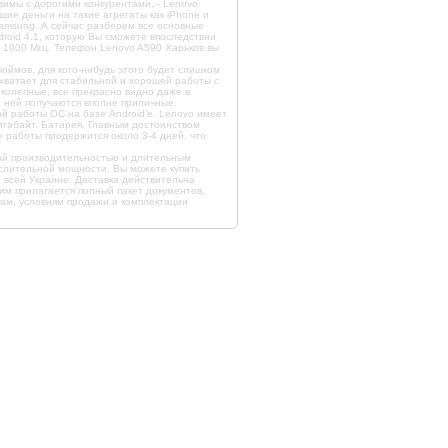
имы с дорогими конкурентами, - Lenovo
шие деньги на такие агрегаты как iPhone и
amsung. А сейчас разберем все основные
roid 4.1, которую Вы сможете впоследствии
т 1000 Мгц. Телефон Lenovo A590 Харьков вы
дюймов, для кого-нибудь этого будет слишком
 хватает для стабильной и хорошей работы с
колепные, все прекрасно видно даже в
а ней получаются вполне приличные.
й работы ОС на базе Android’е. Lenovo имеет
игабайт. Батарея. Главным достоинством
 работы продержится около 3-4 дней, что
кой производительностью и длительным
ислительной мощности. Вы можете купить
о всей Украине. Доставка действительна
им прилагается полный пакет документов,
кам, условиям продажи и комплектации