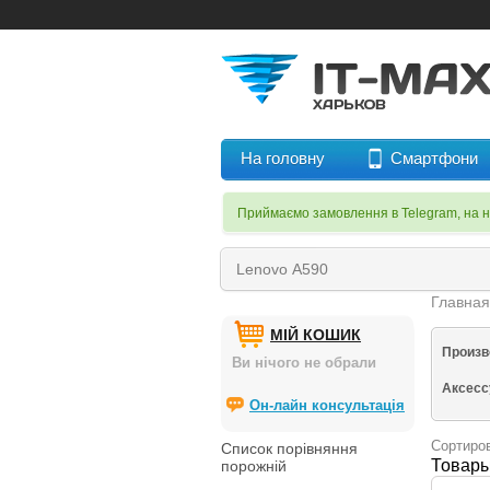
На головну
Смартфони
Приймаємо замовлення в Telegram, на 
Главна
МІЙ КОШИК
Произв
Ви нічого не обрали
Аксес
Он-лайн консультація
Сортиров
Список порівняння
Товары
порожній