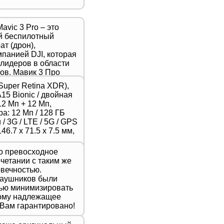
avic 3 Pro – это
й беспилотный
т (дрон),
панией DJI, которая
 лидеров в области
ов. Мавик 3 Про
ой новейшую модель
Super Retina XDR),
тличается высоким
A15 Bionic / двойная
, продвинутыми
2 Мп + 12 Мп,
шенной
а: 12 Мп / 128 ГБ
ью,
/ 3G / LTE / 5G / GPS
для
46.7 х 71.5 х 7.5 мм,
 фотографов и
то превосходное
очетании с таким же
вечностью.
наушников были
лью минимизировать
тому надлежащее
 Вам гарантировано!