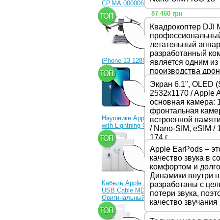
CP.MA.00000656.01)
87 460 грн
Квадрокоптер DJI M
профессиональны
летательный аппара
разработанный ком
iPhone 13 128Gb Blue
является одним из
производства дрон
23 330 грн
представляет соб
Экран 6.1", OLED (
в серии Mavic и о
2532x1170 / Apple 
качеством съемки
основная камера: 1
функциями и улуч
фронтальная камер
производительност
Наушники Apple EarPods
встроенной памяти 
предназначенной 
with Lightning Connector
/ Nano-SIM, eSIM / 1
профессиональных
1 350 грн
174 г
видеооператоров.
Apple EarPods – э
качество звука в с
комфортом и долго
Динамики внутри 
Кабель Apple Lightning to
разработаны с це
USB Cable MD818ZM
потери звука, поэ
Оригинальный!
качество звучания
630 грн