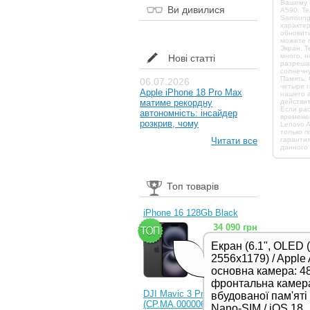
Вашему 
Ви дивилися
A590. Те
Samsung
характер
обновить
можете п
Экран. Т
много, н
Нові статті
разрешаю
солнечну
Память. 
06.07.2026
четыре г
Apple iPhone 18 Pro Max
нашего а
матиме рекордну
действит
Если ра
автономність: інсайдер
времене
розкрив, чому
Lenovo A
только п
Читати все
гарантия
данного 
Топ товарів
iPhone 16 128Gb Black
34 090 грн
Екран (6.1", OLED 
2556x1179) / Apple 
основна камера: 48
фронтальна камера
DJI Mavic 3 Pro (RC)
вбудованої пам'яті /
(CP.MA.00000654.01,
Nano-SIM / iOS 18