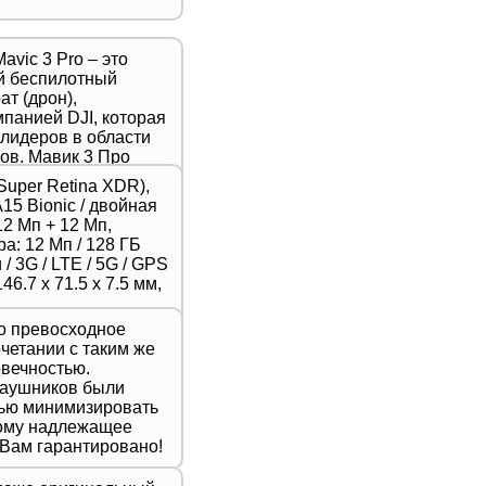
avic 3 Pro – это
й беспилотный
т (дрон),
панией DJI, которая
 лидеров в области
ов. Мавик 3 Про
ой новейшую модель
Super Retina XDR),
тличается высоким
A15 Bionic / двойная
, продвинутыми
2 Мп + 12 Мп,
шенной
а: 12 Мп / 128 ГБ
ью,
/ 3G / LTE / 5G / GPS
для
46.7 х 71.5 х 7.5 мм,
 фотографов и
то превосходное
очетании с таким же
вечностью.
наушников были
лью минимизировать
тому надлежащее
 Вам гарантировано!