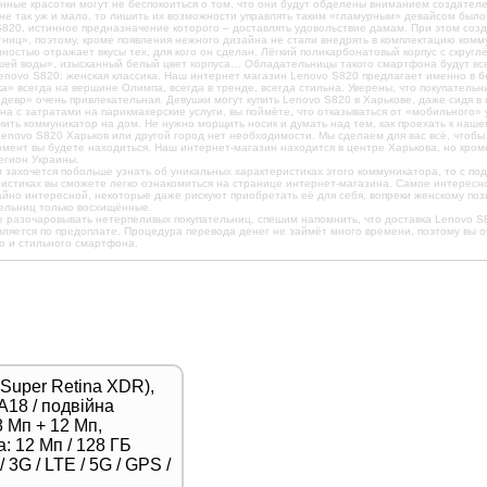
ные красотки могут не беспокоиться о том, что они будут обделены вниманием создателе
не так уж и мало, то лишить их возможности управлять таким «гламурным» девайсом было
820, истинное предназначение которого – доставлять удовольствие дамам. При этом соз
ниц», поэтому, кроме появления нежного дизайна не стали внедрять в комплектацию комм
ностью отражает вкусы тех, для кого он сделан. Лёгкий поликарбонатовый корпус с скруг
шей воды», изысканный белый цвет корпуса… Обладательницы такого смартфона будут все
novo S820: женская классика. Наш интернет магазин Lenovo S820 предлагает именно в бе
а» всегда на вершине Олимпа, всегда в тренде, всегда стильна. Уверены, что покупательн
девр» очень привлекательная. Девушки могут купить Lenovo S820 в Харькове, даже сидя в
а с затратами на парикмахерские услуги, вы поймёте, что отказываться от «мобильного» 
чить коммуникатор на дом. Не нужно морщить носик и думать над тем, как проехать к наше
Lenovo S820 Харьков или другой город нет необходимости. Мы сделаем для вас всё, чтобы
омент вы будете находиться. Наш интернет-магазин находится в центре Харькова, но кром
егион Украины.
 захочется побольше узнать об уникальных характеристиках этого коммуникатора, то с по
истиках вы сможете легко ознакомиться на странице интернет-магазина. Самое интересн
йно интересной, некоторые даже рискуют приобретать её для себя, вопреки женскому по
ельниц только восхищённые.
 разочаровывать нетерпеливых покупательниц, спешим напомнить, что доставка Lenovo S
ляется по предоплате. Процедура перевода денег не займёт много времени, поэтому вы 
о и стильного смартфона.
(Super Retina XDR),
A18 / подвійна
 Мп + 12 Мп,
: 12 Мп / 128 ГБ
 3G / LTE / 5G / GPS /