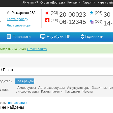
Як купити?
Оплата/Доставка
Контакти
Гарантія
Карта сай
Ул.Рымарская 23А
(093)
20-00023
(096)
30
Карта проїзду
(050)
06-12345
(099)
14
Лист директору
Планшети
Ноутбуки, ПК
Годинники
номер 0991419948,
iTmaxKharkov
я
/ Поиск
Все бренды
одитель:
iАксессуары
Авто-аксессуары
Аккумуляторы
Защитные пл
суары :
синхронизации
Карты памяти
Наушники
Чехлы
ать:
по названию
 не найдены