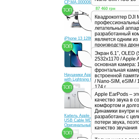
CP.MA.00000656.01)
87 460 грн
Квадрокоптер DJI M
профессиональны
летательный аппара
разработанный ком
iPhone 13 128Gb Blue
является одним из
производства дрон
23 330 грн
представляет соб
Экран 6.1", OLED (
в серии Mavic и о
2532x1170 / Apple 
качеством съемки
основная камера: 1
функциями и улуч
фронтальная камер
производительност
Наушники Apple EarPods
встроенной памяти 
предназначенной 
with Lightning Connector
/ Nano-SIM, eSIM / 1
профессиональных
1 350 грн
174 г
видеооператоров.
Apple EarPods – э
качество звука в с
комфортом и долго
Динамики внутри 
Кабель Apple Lightning to
разработаны с це
USB Cable MD818ZM
потери звука, поэ
Оригинальный!
качество звучания
630 грн