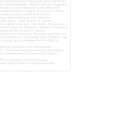
й коммуникаторов. Поскольку пользователей-
 бы несправедливо. Именно поэтому появился
датели не стали принижать способностей
уникатора ничего нового. Внешность Lenovo
лёнными углами, закалённое стекло
гда привлекательны и интересны.
лом цвете. Такой выбор не случаен.
ицы оценят наш вкус, тем более, что цена на
 салоне красоты. Сравнив стоимость стильного
удовольствия не имеет смысла.
му интернет-магазину. Посещать для заказа и
 не отвлекать от привычных дел. Неважно, где
е города, мы доставляем Lenovo S820 в
дробным обзором о его технических
ое, что многие мужчины находят эту модель
зиционированию. А отзывы счастливых
820 за пределы границ Харькова
очень скоро станете обладательницей