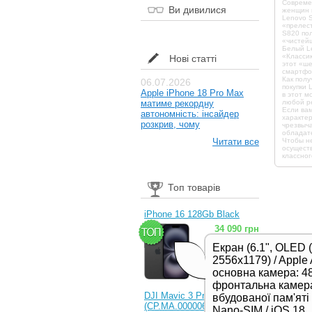
Современ
Ви дивилися
женщин 
Lenovo S
«прелест
S820 пол
«чистей
Белый Le
«Классик
Нові статті
этот «ше
смартфон
Как полу
06.07.2026
покупки 
Apple iPhone 18 Pro Max
в этот м
матиме рекордну
любой р
Если вам
автономність: інсайдер
характер
розкрив, чому
чрезвыча
обладат
Читати все
Чтобы не
осуществ
классног
Топ товарів
iPhone 16 128Gb Black
34 090 грн
Екран (6.1", OLED 
2556x1179) / Apple 
основна камера: 48
фронтальна камера
DJI Mavic 3 Pro (RC)
вбудованої пам'яті /
(CP.MA.00000654.01,
Nano-SIM / iOS 18