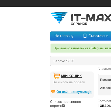
На головну
Смартфони
Приймаємо замовлення в Telegram, на 
Главна
МІЙ КОШИК
Произв
Ви нічого не обрали
Аксес
Он-лайн консультація
Сортиров
Список порівняння
Товары
порожній