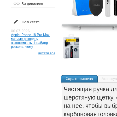
Ви дивилися
Нові статті
06.07.2026
Apple iPhone 18 Pro Max
матиме рекордну
автономність: інсайдер
розкрив, чому
Читати все
Характеристика
Аксессу
Чистящая ручка дл
шерстяную щетку,
на нее, чтобы выб
карбоновая головк