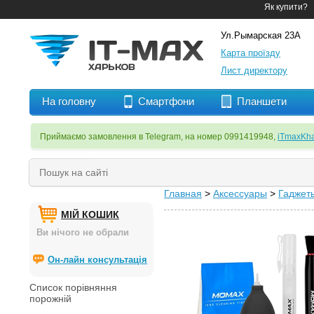
Як купити?
Ул.Рымарская 23А
Карта проїзду
Лист директору
На головну
Смартфони
Планшети
Приймаємо замовлення в Telegram, на номер 0991419948,
iTmaxKha
Главная
>
Аксессуары
>
Гаджет
МІЙ КОШИК
Ви нічого не обрали
Он-лайн консультація
Список порівняння
порожній