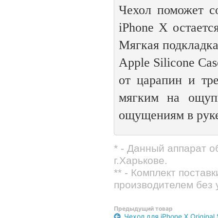
Чехол поможет с
iPhone X остается
Мягкая подкладка
Apple Silicone Ca
от царапин и тр
мягким на ощуп
ощущениям в рук
* - Данный аппарат 
г.Харькове.
** - Комплект постав
производителем без 
Предыдущий товар
Чехол для iPhone X Original 