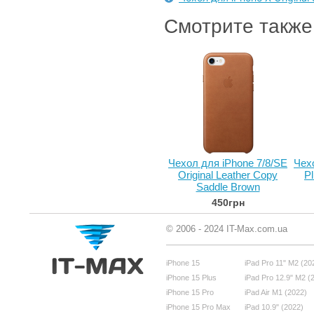
Смотрите также
Чехол для iPhone 7/8/SE
Чех
Original Leather Copy
P
Saddle Brown
450грн
© 2006 - 2024 IT-Max.com.ua
iPhone 15
iPad Pro 11" M2 (20
iPhone 15 Plus
iPad Pro 12.9" M2 (
iPhone 15 Pro
iPad Air M1 (2022)
iPhone 15 Pro Max
iPad 10.9" (2022)