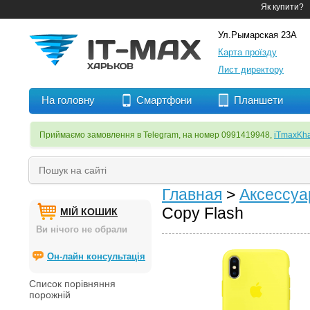
Як купити?
Ул.Рымарская 23А
Карта проїзду
Лист директору
На головну
Смартфони
Планшети
Приймаємо замовлення в Telegram, на номер 0991419948,
iTmaxKha
Главная
>
Аксессу
Copy Flash
МІЙ КОШИК
Ви нічого не обрали
Он-лайн консультація
Список порівняння
порожній