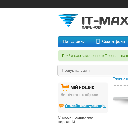
На головну
Смартфони
Приймаємо замовлення в Telegram, на 
Главная
МІЙ КОШИК
Ви нічого не обрали
Он-лайн консультація
Список порівняння
порожній