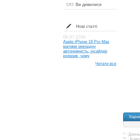
Ви дивилися
Нові статті
06.07.2026
Apple iPhone 18 Pro Max
матиме рекордну
автономність: інсайдер
розкрив, чому
Читати все
Хара
* - Данн
** - Ком