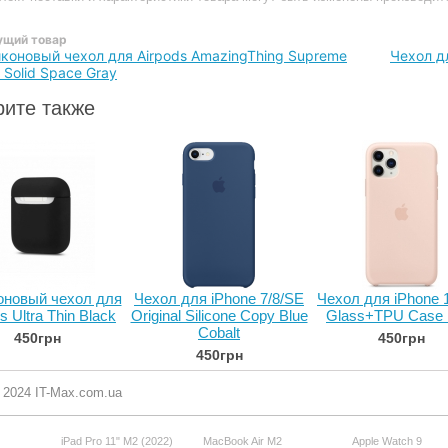
щий товар
коновый чехол для Airpods AmazingThing Supreme
Чехол дл
 Solid Space Gray
ите также
оновый чехол для
Чехол для iPhone 7/8/SE
Чехол для iPhone 
s Ultra Thin Black
Original Silicone Copy Blue
Glass+TPU Case 
Cobalt
450грн
450грн
450грн
- 2024 IT-Max.com.ua
iPad Pro 11" M2 (2022)
MacBook Air M2
Apple Watch 9