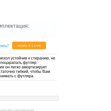
мплектация:
упить?
купить в 1 клик
ехол устойчив к стиранию, не
 поцарапать футляр
ия он легко амортизирует
статочно гибкий, чтобы Вам
снимать с футляра.
телем без уведомления.