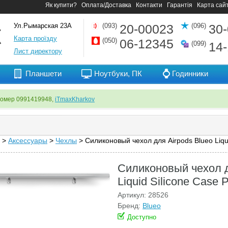
Як купити?
Оплата/Доставка
Контакти
Гарантія
Карта сай
Ул.Рымарская 23А
(093)
20-00023
(096)
30
Карта проїзду
(050)
06-12345
(099)
14
Лист директору
Планшети
Ноутбуки, ПК
Годинники
номер 0991419948,
iTmaxKharkov
>
Аксессуары
>
Чехлы
> Силиконовый чехол для Airpods Blueo Liqui
Силиконовый чехол д
Liquid Silicone Case 
Артикул: 28526
Бренд:
Blueo
Доступно