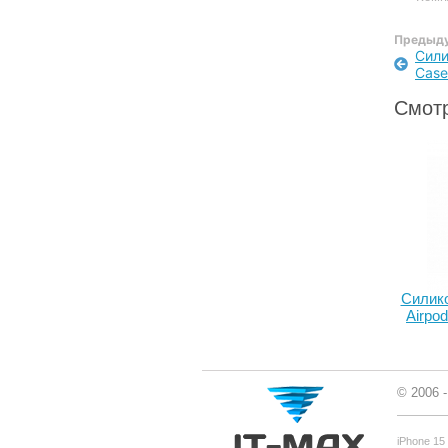
Предыду
Сили
Case
Смотр
Силик
Airpod
© 2006 
iPhone 15