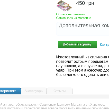
450
грн
Оплата наличными.
Самовывоз из магазина.
Дополнительная ко
Как к
Изготовленный из силикона ч
позволит острым предметам
наушников, а в случае паден
удар. При этом аксессуар до
было легко его одевать или 
ктеристика
Аксессуары
Отзывы
ый аппарат обслуживается Сервисным Центром Магазина в г.Харькове.
плект поставки и характеристики товара могут быть изменены производи