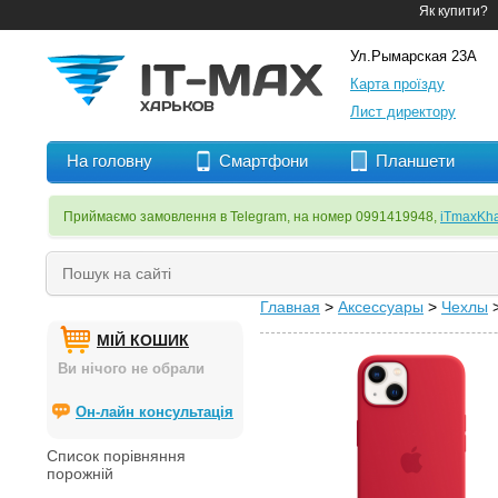
Як купити?
Ул.Рымарская 23А
Карта проїзду
Лист директору
На головну
Смартфони
Планшети
Приймаємо замовлення в Telegram, на номер 0991419948,
iTmaxKha
Главная
>
Аксессуары
>
Чехлы
МІЙ КОШИК
Ви нічого не обрали
Он-лайн консультація
Список порівняння
порожній