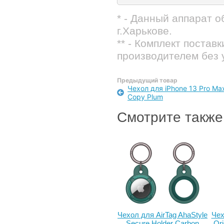
* - Данный аппарат 
г.Харькове.
** - Комплект постав
производителем без 
Предыдущий товар
Чехол для iPhone 13 Pro Max 
Copy Plum
Смотрите также
Чехол для AirTag AhaStyle
Чех
Secure Holder Carbon
Ori