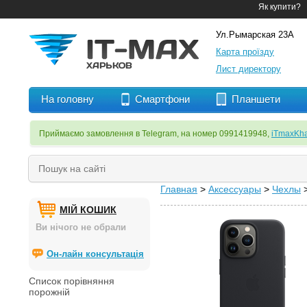
Як купити?
Ул.Рымарская 23А
Карта проїзду
Лист директору
На головну
Смартфони
Планшети
Приймаємо замовлення в Telegram, на номер 0991419948,
iTmaxKha
Главная
>
Аксессуары
>
Чехлы
МІЙ КОШИК
Ви нічого не обрали
Он-лайн консультація
Список порівняння
порожній