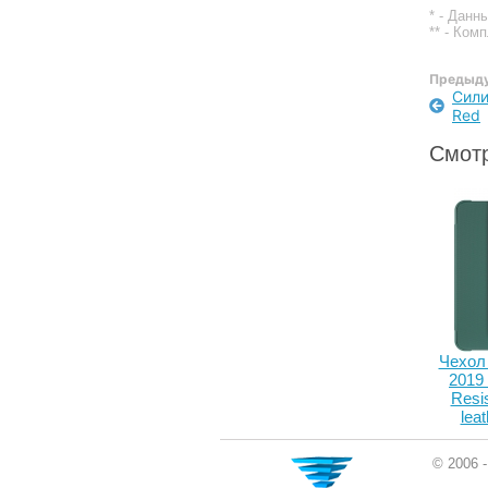
* - Данн
** - Ком
Предыду
Сили
Red
Смотр
Чехол 
2019 
Resi
lea
© 2006 