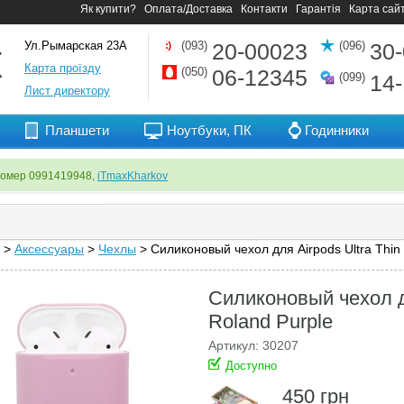
Як купити?
Оплата/Доставка
Контакти
Гарантія
Карта сай
Ул.Рымарская 23А
(093)
20-00023
(096)
30
Карта проїзду
(050)
06-12345
(099)
14
Лист директору
Планшети
Ноутбуки, ПК
Годинники
номер 0991419948,
iTmaxKharkov
>
Аксессуары
>
Чехлы
> Силиконовый чехол для Airpods Ultra Thin
Силиконовый чехол дл
Roland Purple
Артикул: 30207
Доступно
450
грн