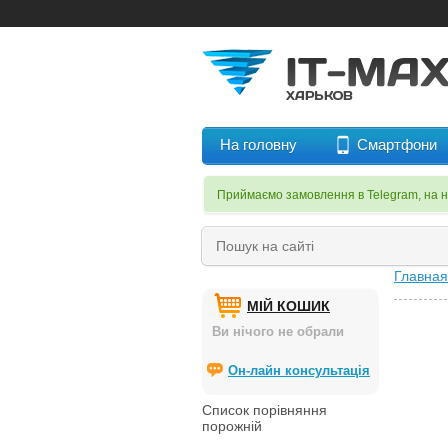
На головну
Смартфони
Приймаємо замовлення в Telegram, на 
Главная
МІЙ КОШИК
Ви нічого не обрали
Он-лайн консультація
Список порівняння
порожній