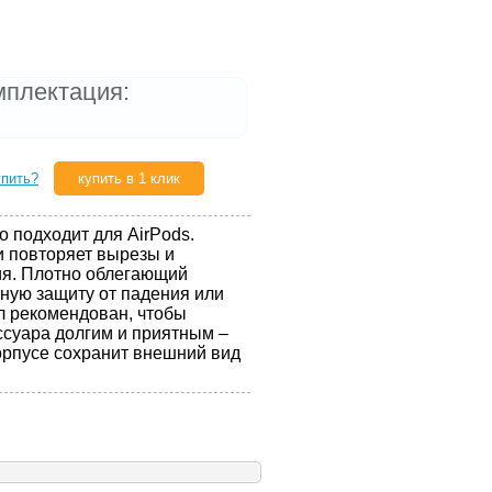
мплектация:
упить?
купить в 1 клик
 подходит для AirPods.
и повторяет вырезы и
я. Плотно облегающий
ную защиту от падения или
л рекомендован, чтобы
ссуара долгим и приятным –
корпусе сохранит внешний вид