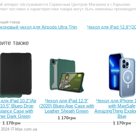
ый аппарат обслуживается Сервисным Центром Магазина в г.Харькове.
плект поставки и характеристики товара могут быть изменены производи
щий товар
коновый чехол для Airpods Ultra Thin
Чехол для iPad 12.9"(20
ите также
для iPad 10.2"/Air
Чехол для iPad 12.9"
Чехол для iPhone 
10.5" Blueo Drop
(2020) Blueo Ape Case with
with MagSafe
stance Case with
Leather Sheath Green
AmazingThing Explor
ther Dark Green
Blue
1 170грн
1 170грн
1 170грн
- 2024 IT-Max.com.ua