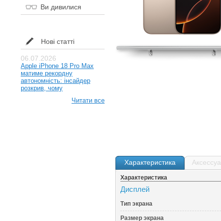
Ви дивилися
Нові статті
06.07.2026
Apple iPhone 18 Pro Max
матиме рекордну
автономність: інсайдер
розкрив, чому
Читати все
Характеристика
Аксессу
Характеристика
Дисплей
Тип экрана
Размер экрана