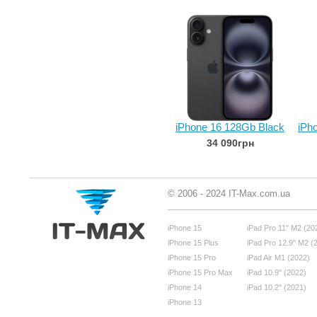
iPhone 16 128Gb Black
iPh
34 090грн
© 2006 - 2024 IT-Max.com.ua
iPhone 15
iPad Pro 11" M2 (20
iPhone 15 Plus
iPad Pro 12.9" M2 (
iPhone 15 Pro
iPad Air M1 (2022)
iPhone 15 Pro Max
iPad 10.9" (2022)
iPhone 14
iPad 10.2" (2021)
iPhone 13