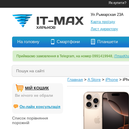
Як купити?
Ул.Рымарская 23А
Карта проїзду
Лист директору
На головну
Смартфони
Планшети
Приймаємо замовлення в Telegram, на номер 0991419948,
iTmaxKha
Главная
>
A Store
>
iPhone
> iP
МІЙ КОШИК
Ви нічого не обрали
Он-лайн консультація
Список порівняння
порожній