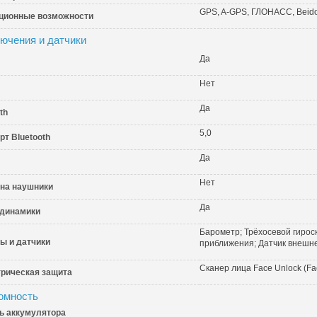
GPS, A-GPS, ГЛОНАСС, Beido
ционные возможности
ючения и датчики
Да
Нет
Да
th
5,0
рт Bluetooth
Да
Нет
на наушники
Да
динамики
Барометр; Трёхосевой гирос
ы и датчики
приближения; Датчик внешн
Сканер лица Face Unlock (Fa
рическая защита
омность
ь аккумулятора