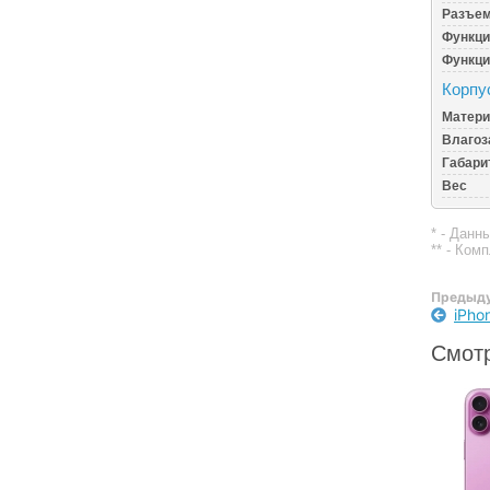
Разъем
Функци
Функци
Корпу
Матери
Влагоз
Габари
Вес
* - Данн
** - Ком
Предыду
iPho
Смотр