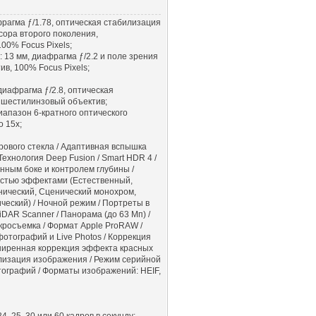
фрагма ƒ/1.78, оптическая стабилизация
сора второго поколения,
00% Focus Pixels;
 13 мм, диафрагма ƒ/2.2 и поле зрения
в, 100% Focus Pixels;
 диафрагма ƒ/2.8, оптическая
 шестилинзовый объектив;
иапазон 6-кратного оптического
о 15x;
ового стекла / Адаптивная вспышка
 Технология Deep Fusion / Smart HDR 4 /
ным боке и контролем глубины /
стью эффектами (Естественный,
нический, Сценический монохром,
еский) / Ночной режим / Портреты в
DAR Scanner / Панорама (до 63 Мп) /
кросъемка / Формат Apple ProRAW /
отографий и Live Photos / Коррекция
асширенная коррекция эффекта красных
илизация изображения / Режим серийной
тографий / Форматы изображений: HEIF,
4, 25, 30 или 60 кадров в секунду;