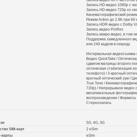
Запись HD-видео 1080p с час
Запись HD-видео 720p со ско
Кинематографический режим 
Режим Action до 2.8K при 60 
Запись HDR-видео с Dolby Vis
Запись видео ProRes
Запись макро-видео, в том 
Поддержка замедленного вид
или 240 кадров в секунду.
Интервальная видеосъемка с
Видео QuickTake / Оптическ
сдвигом матрицы второго по
оптическая стабилизация из
телефото) / 3-кратный оптич
кратный оптический зум / Ци
True Tone / Кинематографиче
720p) / Непрерывное видео с
мегапиксельные фотографии 
воспроизведении / Форматы 
Стереозапись
язи
5G, 4G, 3G
ство SIM-карт
2 eSim
M-карты
eSim