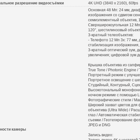
альное разрешение видеосъёмки
4K UHD (3840 x 2160), 60fps
Основная 48 Мп: 24 мм, диа
изображения со сдвигом сен
семиэлементный объектив, 1
Сверхширокоугольная 12 Мп:
120°, шестилинзовый объекти
3-кратный телеобъектив:
- Телефото 12 Мп 3x: 77 мм,
стабилизация изображения,
3-кратный оптический зум, д
увеличения; цифровой зум д
Крышка объектива из сапфир
True Tone / Photonic Engine /
Портретный режим с улучшен
Портретное освещение с ше
Студийный, Контурный, Сце
Высокотональный монофонич
ночном режиме с помощью Li
Фотографические стили / Ма
Широкий захват цветов для ф
объектива (Ultra Wide) / Р
глаз / Автоматическая стаб
съемки / Геотегирование фо
JPEG и DNG
ности камеры
Запись видео:
Запись видео 4K с частотой 2