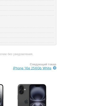
телем без уведомления.
Следующий товар
iPhone 16e 256Gb White