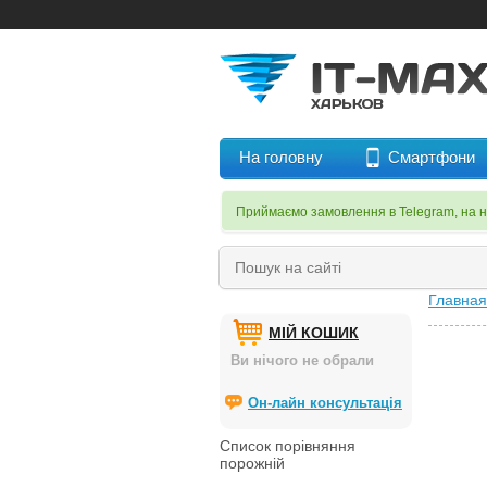
На головну
Смартфони
Приймаємо замовлення в Telegram, на 
Главная
МІЙ КОШИК
Ви нічого не обрали
Он-лайн консультація
Список порівняння
порожній