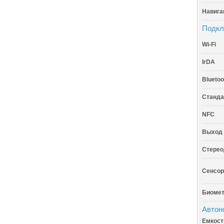
Навига
Подкл
Wi-Fi
IrDA
Bluetoo
Станда
NFC
Выход 
Стерео
Сенсор
Биомет
Автон
Емкост