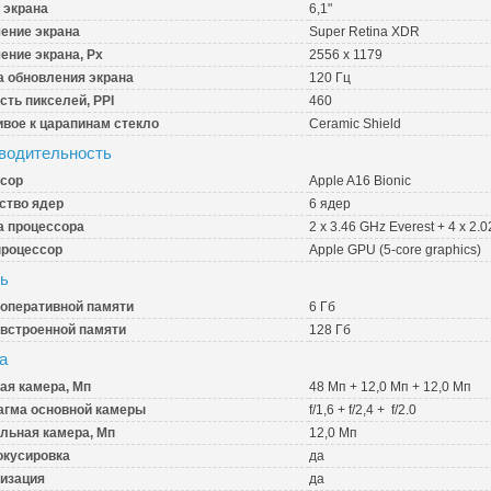
 экрана
6,1"
ение экрана
Super Retina XDR
ение экрана, Px
2556 x 1179
а обновления экрана
120 Гц
сть пикселей, PPI
460
ивое к царапинам стекло
Ceramic Shield
водительность
сор
Apple A16 Bionic
ство ядер
6 ядер
а процессора
2 x 3.46 GHz Everest + 4 x 2.
роцессор
Apple GPU (5-core graphics)
ь
оперативной памяти
6 Гб
встроенной памяти
128 Гб
а
ая камера, Мп
48 Мп + 12,0 Мп + 12,0 Мп
гма основной камеры
f/1,6 + f/2,4 + f/2.0
льная камера, Мп
12,0 Мп
кусировка
да
изация
да