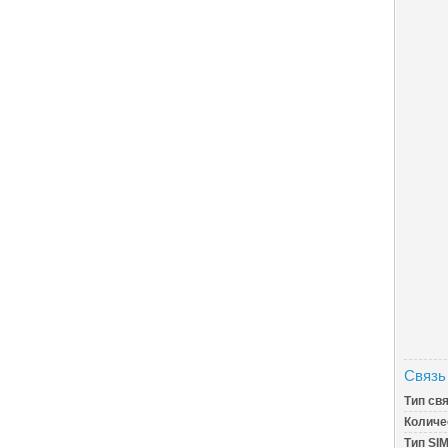
Связь
Тип св
Количе
Тип SI