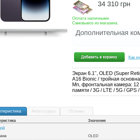
34 310
грн
Оплата наличными.
Самовывоз из магазина.
Дополнительная ко
Как к
Экран 6.1", OLED (Super Reti
A16 Bionic / тройная основна
Мп, фронтальная камера: 12
памяти / 3G / LTE / 5G / GPS 
ктеристика
Аксессуары
Отзывы
еристика
Значение
ей
рана
OLED