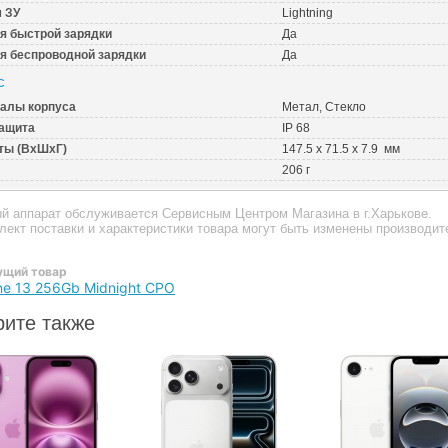
 ЗУ
Lightning
я быстрой зарядки
Да
я беспроводной зарядки
Да
с
алы корпуса
Метал, Стекло
ащита
IP 68
ты (ВхШхГ)
147.5 x 71.5 x 7.9 мм
206 г
ый аппарат обслуживается Сервисным Центром Магазина в г.Харькове.
плект поставки и характеристики товара могут быть изменены производи
щий товар
ne 13 256Gb Midnight CPO
ите также