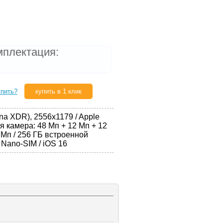
мплектация:
упить?
купить в 1 клик
na XDR), 2556x1179 / Apple
я камера: 48 Мп + 12 Мп + 12
 Мп / 256 ГБ встроенной
/ Nano-SIM / iOS 16