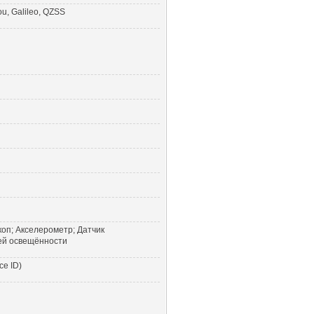
u, Galileo, QZSS
коп; Акселерометр; Датчик
ей освещённости
ce ID)