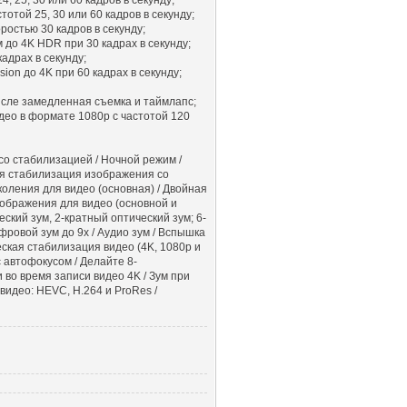
тотой 25, 30 или 60 кадров в секунду;
ростью 30 кадров в секунду;
до 4K HDR при 30 кадрах в секунду;
кадрах в секунду;
ion до 4K при 60 кадрах в секунду;
числе замедленная съемка и таймлапс;
ео в формате 1080p с частотой 120
о стабилизацией / Ночной режим /
ая стабилизация изображения со
коления для видео (основная) / Двойная
ображения для видео (основной и
еский зум, 2-кратный оптический зум; 6-
фровой зум до 9x / Аудио зум / Вспышка
ская стабилизация видео (4K, 1080p и
 автофокусом / Делайте 8-
во время записи видео 4K / Зум при
видео: HEVC, H.264 и ProRes /