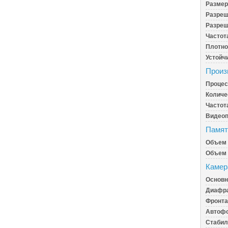
Размер
Разреш
Разреш
Частот
Плотно
Устойч
Произ
Процес
Количе
Частот
Видеоп
Памят
Объем 
Объем 
Камер
Основн
Диафра
Фронта
Автофо
Стабил