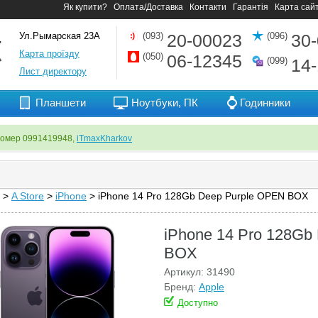
Як купити?
Оплата/Доставка
Контакти
Гарантія
Карта сай
Ул.Рымарская 23А
(093)
20-00023
(096)
30
Карта проїзду
(050)
06-12345
(099)
14
Лист директору
Планшети
Ноутбуки, ПК
Годинники
номер 0991419948,
iTmaxKharkov
>
A Store
>
iPhone
> iPhone 14 Pro 128Gb Deep Purple OPEN BOX
iPhone 14 Pro 128Gb
BOX
Артикул: 31490
Бренд:
Apple
Доступно