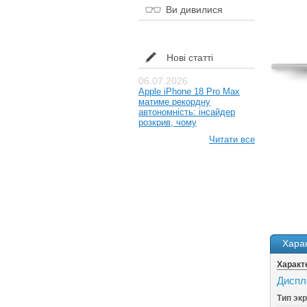
Ви дивилися
Нові статті
06.07.2026
Apple iPhone 18 Pro Max
матиме рекордну
автономність: інсайдер
розкрив, чому
Читати все
Хара
Характ
Диспл
Тип эк