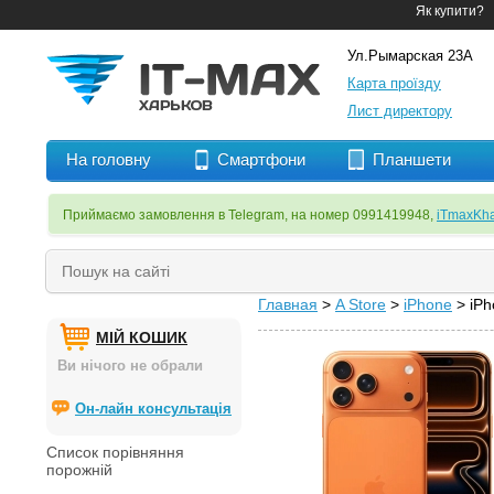
Як купити?
Ул.Рымарская 23А
Карта проїзду
Лист директору
На головну
Смартфони
Планшети
Приймаємо замовлення в Telegram, на номер 0991419948,
iTmaxKha
Главная
>
A Store
>
iPhone
> iP
МІЙ КОШИК
Ви нічого не обрали
Он-лайн консультація
Список порівняння
порожній