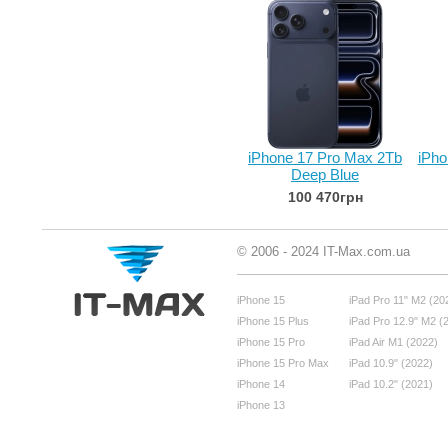
iPhone 17 Pro Max 2Tb
iPho
Deep Blue
100 470грн
© 2006 - 2024 IT-Max.com.ua
iPhone 15
iPad Pro 11" M2 (20
iPhone 15 Plus
iPad Pro 12.9" M2 (
iPhone 15 Pro
iPad Air M1 (2022)
iPhone 15 Pro Max
iPad 10.9" (2022)
iPhone 14
iPad 10.2" (2021)
iPhone 13