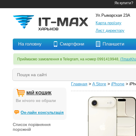
Як купити?
Ул.Рымарская 23А
Карта проїзду
Лист директору
На головну
Смартфони
Планшети
Приймаємо замовлення в Telegram, на номер 0991419948,
iTmaxKha
Главная
>
A Store
>
iPhone
> iPh
МІЙ КОШИК
Ви нічого не обрали
Он-лайн консультація
Список порівняння
порожній