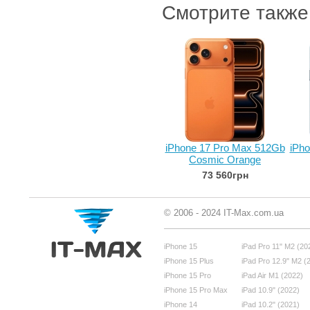
Смотрите также
iPhone 17 Pro Max 512Gb
iPho
Cosmic Orange
73 560грн
© 2006 - 2024 IT-Max.com.ua
iPhone 15
iPad Pro 11" M2 (20
iPhone 15 Plus
iPad Pro 12.9" M2 (
iPhone 15 Pro
iPad Air M1 (2022)
iPhone 15 Pro Max
iPad 10.9" (2022)
iPhone 14
iPad 10.2" (2021)