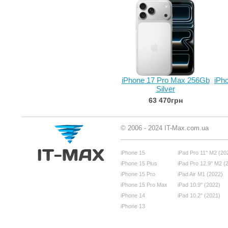
iPhone 17 Pro Max 256Gb
iPh
Silver
63 470грн
© 2006 - 2024 IT-Max.com.ua
iPhone 15
iPad Pro 11" M2 (20
iPhone 15 Plus
iPad Pro 12.9" M2 (
iPhone 15 Pro
iPad Air M1 (2022)
iPhone 15 Pro Max
iPad 10.9" (2022)
iPhone 14
iPad 10.2" (2021)
iPhone 13