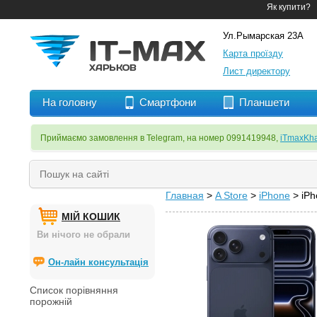
Як купити?
Ул.Рымарская 23А
Карта проїзду
Лист директору
На головну
Смартфони
Планшети
Приймаємо замовлення в Telegram, на номер 0991419948,
iTmaxKha
Главная
>
A Store
>
iPhone
> iP
МІЙ КОШИК
Ви нічого не обрали
Он-лайн консультація
Список порівняння
порожній