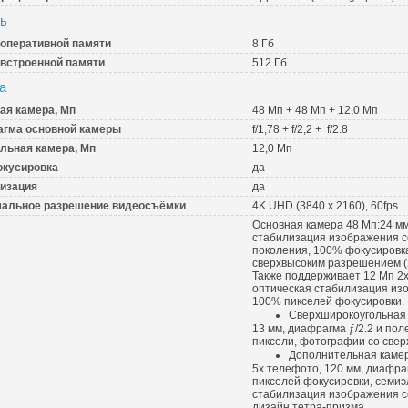
ь
оперативной памяти
8 Гб
встроенной памяти
512 Гб
а
ая камера, Мп
48 Мп + 48 Мп + 12,0 Мп
гма основной камеры
f/1,78 + f/2,2 + f/2.8
льная камера, Мп
12,0 Мп
кусировка
да
изация
да
альное разрешение видеосъёмки
4K UHD (3840 x 2160), 60fps
Основная камера 48 Мп:
24 мм
стабилизация изображения с
поколения, 100% фокусировк
сверхвысоким разрешением (2
Также поддерживает 12 Мп 2x
оптическая стабилизация из
100% пикселей фокусировки.
Сверхширокоугольная 
13 мм, диафрагма ƒ/2.2 и по
пиксели, фотографии со свер
Дополнительная камер
5x телефото, 120 мм, диафраг
пикселей фокусировки, семиэ
стабилизация изображения с
дизайн тетра-призма.