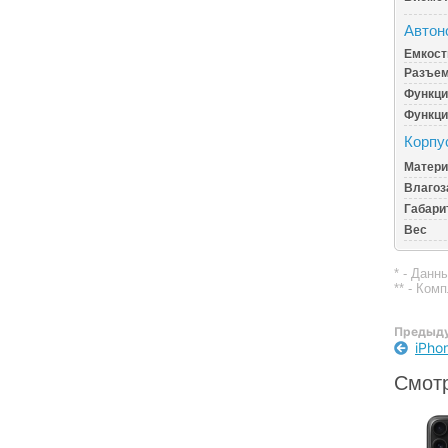
Автон
Емкост
Разъем
Функци
Функци
Корпу
Матери
Влагоз
Габари
Вес
* - Данн
** - Ком
Предыду
iPho
Смотр