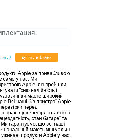
мплектация:
упить?
купить в 1 клик
продукти Apple за привабливою
е саме у нас. Ми
пристроїв Apple, які пройшли
нтувати їхню надійність і
 магазині ви маєте широкий
le.Всі наші б/в пристрої Apple
перевірки перед
ші фахівці перевіряють кожен
ацездатність, стан батареї та
 Ми гарантуємо, що всі наші
кціональні й мають мінімальні
 уживані продукти Apple у нас,