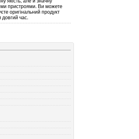
ну якість, але й значну
вими пристроями. Ви можете
уєте оригінальний продукт
 довгий час.