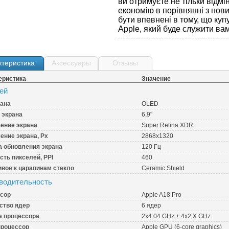
ви отримуєте не тільки відмін
економію в порівнянні з но
бути впевнені в тому, що куп
Apple, який буде служити вам
ктеристика
Аксессуары
Отзывы
еристика
Значение
ей
рана
OLED
 экрана
6,9"
ение экрана
Super Retina XDR
ение экрана, Px
2868x1320
а обновления экрана
120 Гц
сть пикселей, PPI
460
ивое к царапинам стекло
Ceramic Shield
водительность
сор
Apple A18 Pro
ство ядер
6 ядер
а процессора
2x4.04 GHz + 4x2.X GHz
роцессор
Apple GPU (6-core graphics)