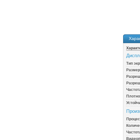
Хара
Характ
Диспл
Тип эк
Размер
Разреш
Разреш
Частот
Плотно
Устойч
Произ
Процес
Количе
Частот
Видеоп