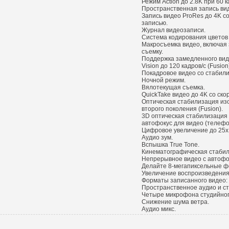
Режим Action до 2.8K при 60 к
Пространственная запись виде
Запись видео ProRes до 4K со
записью.
Журнал видеозаписи.
Система кодирования цветов
Макросъемка видео, включая 
съемку.
Поддержка замедленного виде
Vision до 120 кадров/с (Fusion
Покадровое видео со стабил
Ночной режим.
Вялотекущая съемка.
QuickTake видео до 4K со скор
Оптическая стабилизация из
второго поколения (Fusion).
3D оптическая стабилизация
автофокус для видео (телефо
Цифровое увеличение до 25x
Аудио зум.
Вспышка True Tone.
Кинематографическая стабили
Непрерывное видео с автофо
Делайте 8-мегапиксельные ф
Увеличение воспроизведения
Форматы записанного видео: 
Пространственное аудио и с
Четыре микрофона студийног
Снижение шума ветра.
Аудио микс.