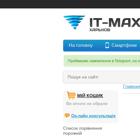
На головну
Смартфони
Приймаємо замовлення в Telegram, на 
Главная
МІЙ КОШИК
Ви нічого не обрали
Он-лайн консультація
Список порівняння
порожній