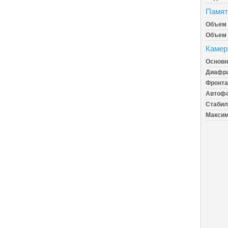
Памят
Объем 
Объем 
Камер
Основн
Диафра
Фронта
Автофо
Стабил
Максим