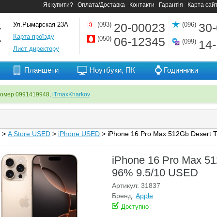
Як купити?
Оплата/Доставка
Контакти
Гарантія
Карта сай
Ул.Рымарская 23А
(093)
20-00023
(096)
30
Карта проїзду
(050)
06-12345
(099)
14
Лист директору
Планшети
Ноутбуки, ПК
Годинники
номер 0991419948,
iTmaxKharkov
>
A Store USED
>
iPhone USED
> iPhone 16 Pro Max 512Gb Desert 
iPhone 16 Pro Max 51
96% 9.5/10 USED
Артикул: 31837
Бренд:
Apple
Доступно