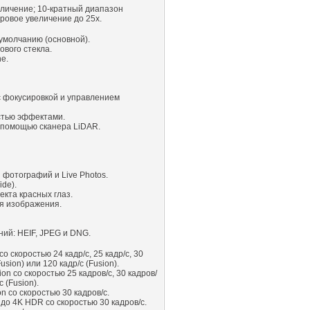
величение; 10-кратный диапазон
ровое увеличение до 25x.
умолчанию (основной).
вого стекла.
e.
с фокусировкой и управлением
стью эффектами.
 помощью сканера LiDAR.
 фотографий и Live Photos.
ide).
кта красных глаз.
я изображения.
ий: HEIF, JPEG и DNG.
со скоростью 24 кадр/с, 25 кадр/с, 30
Fusion) или 120 кадр/с (Fusion).
on со скоростью 25 кадров/с, 30 кадров/
с (Fusion).
n со скоростью 30 кадров/с.
о 4K HDR со скоростью 30 кадров/с.