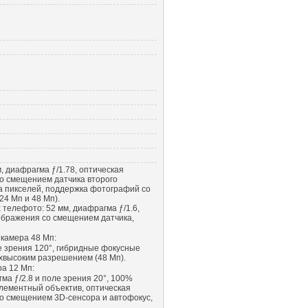
, диафрагма ƒ/1.78, оптическая
о смещением датчика второго
а пикселей, поддержка фотографий со
4 Мп и 48 Мп).
 телефото: 52 мм, диафрагма ƒ/1.6,
ображения со смещением датчика,
камера 48 Мп:
ле зрения 120°, гибридные фокусные
хвысоким разрешением (48 Мп).
а 12 Мп:
ма ƒ/2.8 и поле зрения 20°, 100%
лементный объектив, оптическая
о смещением 3D-сенсора и автофокус,