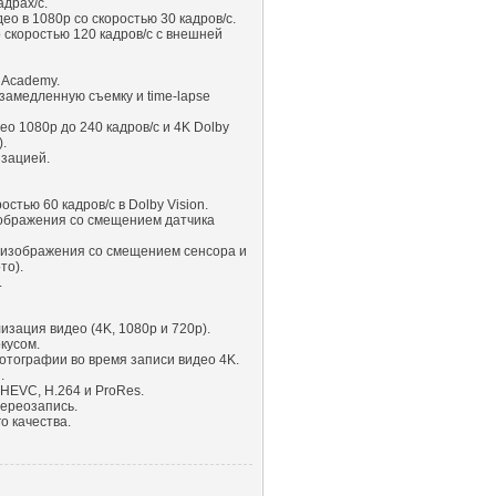
адрах/с.
о в 1080p со скоростью 30 кадров/с.
 скоростью 120 кадров/с с внешней
 Academy.
замедленную съемку и time-lapse
о 1080p до 240 кадров/с и 4K Dolby
).
изацией.
остью 60 кадров/с в Dolby Vision.
ображения со смещением датчика
 изображения со смещением сенсора и
то).
.
зация видео (4K, 1080p и 720p).
кусом.
отографии во время записи видео 4K.
.
HEVC, H.264 и ProRes.
тереозапись.
о качества.