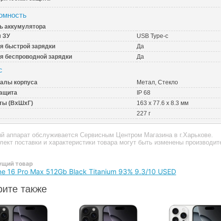
омность
ь аккумулятора
 ЗУ
USB Type-c
я быстрой зарядки
Да
я беспроводной зарядки
Да
с
алы корпуса
Метал, Стекло
ащита
IP 68
ты (ВхШхГ)
163 x 77.6 x 8.3 мм
227 г
ый аппарат обслуживается Сервисным Центром Магазина в г.Харькове.
плект поставки и характеристики товара могут быть изменены производи
щий товар
ne 16 Pro Max 512Gb Black Titanium 93% 9.3/10 USED
ите также