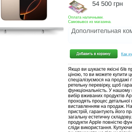
54 500
грн
Оплата наличными.
Самовывоз из магазина.
Дополнительная ко
Как к
Якщо ви шукаєте якісні б/в 
ціною, то ви можете купити ц
спеціалізуємося на продажі 
ретельну перевірку, щоб гара
функціональність. У нашому
вибір вживаних продуктів App
проходять процес детальної 
виставленням на продаж. На
пристрій, гарантують його пр
загальну естетичну складову.
продукти Apple повністю фун
сліди використання. Купуючи