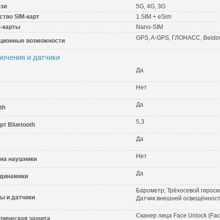
язи
5G, 4G, 3G
ство SIM-карт
1 SIM + eSim
M-карты
Nano-SIM
GPS, A-GPS, ГЛОНАСС, Beidou
ционные возможности
ючения и датчики
Да
Нет
Да
th
5,3
рт Bluetooth
Да
Нет
на наушники
Да
динамики
Барометр; Трёхосевой гироск
ы и датчики
Датчик внешней освещённос
Сканер лица Face Unlock (Fac
рическая защита