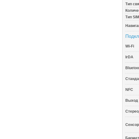
Тип св
Количе
Тип SI
Навига
Подкл
Wi-Fi
IrDA
Bluetoo
Станда
NFC
Выход 
Стерео
Сенсор
Биомет