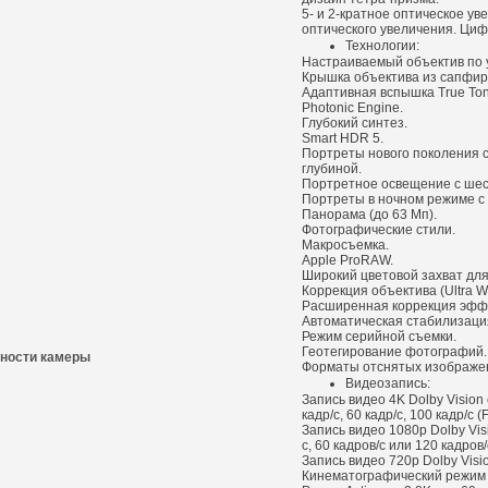
5- и 2-кратное оптическое у
оптического увеличения. Циф
Технологии:
Настраиваемый объектив по 
Крышка объектива из сапфиро
Адаптивная вспышка True Ton
Photonic Engine.
Глубокий синтез.
Smart HDR 5.
Портреты нового поколения 
глубиной.
Портретное освещение с ше
Портреты в ночном режиме с
Панорама (до 63 Мп).
Фотографические стили.
Макросъемка.
Apple ProRAW.
Широкий цветовой захват для
Коррекция объектива (Ultra W
Расширенная коррекция эффе
Автоматическая стабилизаци
Режим серийной съемки.
Геотегирование фотографий.
ности камеры
Форматы отснятых изображен
Видеозапись:
Запись видео 4K Dolby Vision 
кадр/с, 60 кадр/с, 100 кадр/с (
Запись видео 1080p Dolby Visi
с, 60 кадров/с или 120 кадров/
Запись видео 720p Dolby Visio
Кинематографический режим д