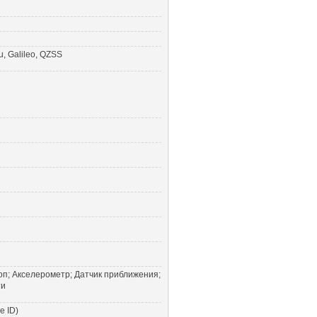
, Galileo, QZSS
оп; Акселерометр; Датчик приближения;
ти
e ID)