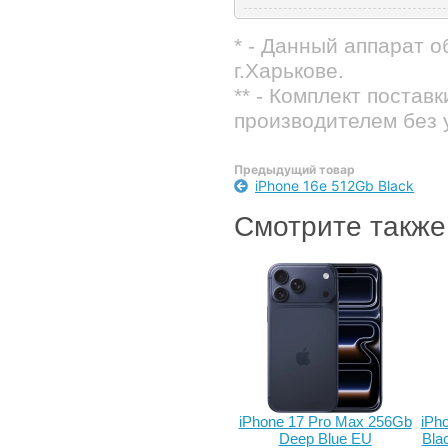
* - Данный аппарат 
г.Харькове.
** - Комплект постав
производителем без 
Предыдущий товар
iPhone 16e 512Gb Black
Смотрите также
iPhone 17 Pro Max 256Gb
iPh
Deep Blue EU
Bla