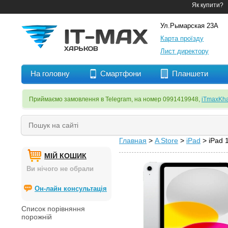
Як купити?
Ул.Рымарская 23А
Карта проїзду
Лист директору
На головну
Смартфони
Планшети
Приймаємо замовлення в Telegram, на номер 0991419948,
iTmaxKha
Главная
>
A Store
>
iPad
> iPad 
МІЙ КОШИК
Ви нічого не обрали
Он-лайн консультація
Список порівняння
порожній