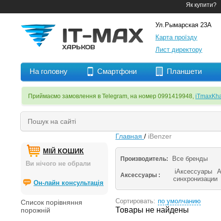
Як купити?
Ул.Рымарская 23А
Карта проїзду
Лист директору
На головну
Смартфони
Планшети
Приймаємо замовлення в Telegram, на номер 0991419948,
iTmaxKha
Главная
/
iBenzer
МІЙ КОШИК
Все бренды
Производитель:
Ви нічого не обрали
iАксессуары
А
Аксессуары :
синхронизации
Он-лайн консультація
Сортировать:
по умолчанию
Список порівняння
Товары не найдены
порожній