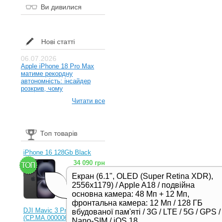
Ви дивилися
Нові статті
06.07.2026
Apple iPhone 18 Pro Max
матиме рекордну
автономність: інсайдер
розкрив, чому
Читати все
Топ товарів
iPhone 16 128Gb Black
34 090 грн
Екран (6.1", OLED (Super Retina XDR),
2556x1179) / Apple A18 / подвійна
основна камера: 48 Мп + 12 Мп,
фронтальна камера: 12 Мп / 128 ГБ
DJI Mavic 3 Pro (RC)
вбудованої пам'яті / 3G / LTE / 5G / GPS /
(CP.MA.00000654.01,
Nano-SIM / iOS 18