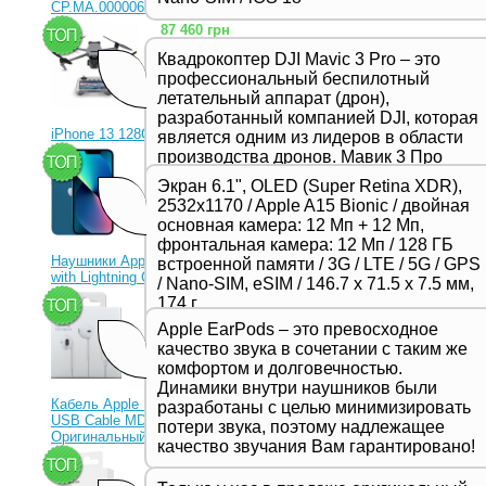
CP.MA.00000656.01)
87 460 грн
Квадрокоптер DJI Mavic 3 Pro – это
профессиональный беспилотный
летательный аппарат (дрон),
разработанный компанией DJI, которая
iPhone 13 128Gb Blue
является одним из лидеров в области
производства дронов. Мавик 3 Про
23 330 грн
представляет собой новейшую модель
Экран 6.1", OLED (Super Retina XDR),
в серии Mavic и отличается высоким
2532x1170 / Apple A15 Bionic / двойная
качеством съемки, продвинутыми
основная камера: 12 Мп + 12 Мп,
функциями и улучшенной
фронтальная камера: 12 Мп / 128 ГБ
производительностью,
Наушники Apple EarPods
встроенной памяти / 3G / LTE / 5G / GPS
предназначенной для
with Lightning Connector
/ Nano-SIM, eSIM / 146.7 х 71.5 х 7.5 мм,
профессиональных фотографов и
1 350 грн
174 г
видеооператоров.
Apple EarPods – это превосходное
качество звука в сочетании с таким же
комфортом и долговечностью.
Динамики внутри наушников были
Кабель Apple Lightning to
разработаны с целью минимизировать
USB Cable MD818ZM
потери звука, поэтому надлежащее
Оригинальный!
качество звучания Вам гарантировано!
630 грн